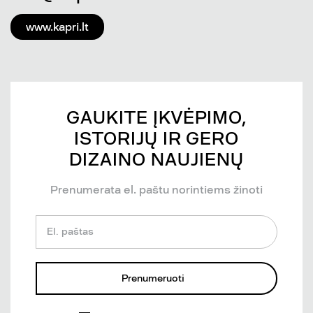
www.kapri.lt
GAUKITE ĮKVĖPIMO,
ISTORIJŲ IR GERO
DIZAINO NAUJIENŲ
Prenumerata el. paštu norintiems žinoti
El. paštas
Prenumeruoti