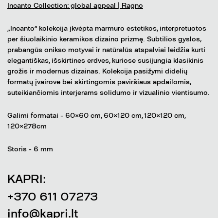
Incanto Collection: global appeal | Ragno
„Incanto“ kolekcija įkvėpta marmuro estetikos, interpretuotos
per šiuolaikinio keramikos dizaino prizmę. Subtilios gyslos,
prabangūs onikso motyvai ir natūralūs atspalviai leidžia kurti
elegantiškas, išskirtines erdves, kuriose susijungia klasikinis
grožis ir modernus dizainas. Kolekcija pasižymi didelių
formatų įvairove bei skirtingomis paviršiaus apdailomis,
suteikiančiomis interjerams solidumo ir vizualinio vientisumo.
Galimi formatai - 60×60 cm, 60×120 cm, 120×120 cm,
120×278cm
Storis - 6 mm
KAPRI:
+370 611 07273
info@kapri.lt