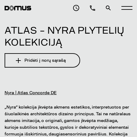
ATLAS – NYRA PLYTELIŲ
KOLEKICIJĄ
Pridėti į norų sąrašą
Nyra | Atlas Concorde DE
„Nyra“ kolekcija įkvėpta akmens estetikos, interpretuotos per
šiuolaikinės architektūros dizaino principus. Tai ne natūralaus
akmens imitacija, o originali, gamtos įkvėpta medžiaga,
kurioje subtilios tekstūros, gyslos ir dekoratyviniai elementai
formuoja išskirtinius, daugiasensorinius paviršius. Kolekcija