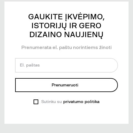
GAUKITE ĮKVĖPIMO,
ISTORIJŲ IR GERO
DIZAINO NAUJIENŲ
Prenumerata el. paštu norintiems žinoti
El. paštas
Prenumeruoti
Sutinku su
privatumo politika