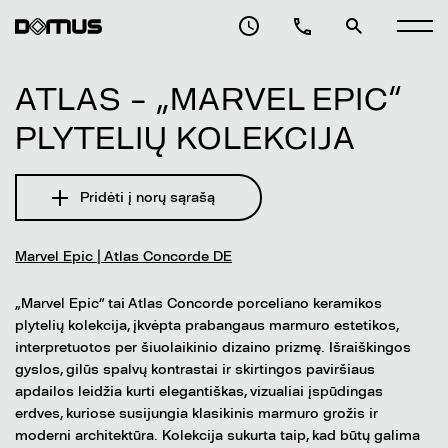
ATLAS – „MARVEL EPIC“
PLYTELIŲ KOLEKCIJA
Pridėti į norų sąrašą
Marvel Epic | Atlas Concorde DE
„Marvel Epic“ tai Atlas Concorde porceliano keramikos
plytelių kolekcija, įkvėpta prabangaus marmuro estetikos,
interpretuotos per šiuolaikinio dizaino prizmę. Išraiškingos
gyslos, gilūs spalvų kontrastai ir skirtingos paviršiaus
apdailos leidžia kurti elegantiškas, vizualiai įspūdingas
erdves, kuriose susijungia klasikinis marmuro grožis ir
moderni architektūra. Kolekcija sukurta taip, kad būtų galima