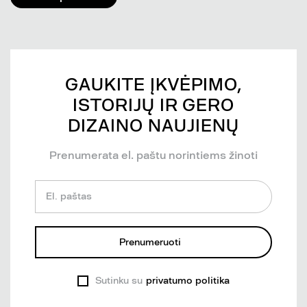
GAUKITE ĮKVĖPIMO,
ISTORIJŲ IR GERO
DIZAINO NAUJIENŲ
Prenumerata el. paštu norintiems žinoti
El. paštas
Prenumeruoti
Sutinku su
privatumo politika