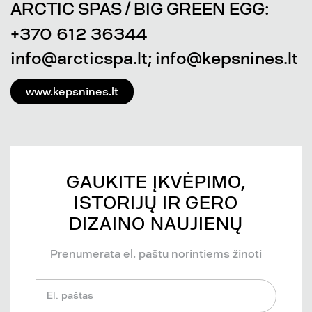
ARCTIC SPAS / BIG GREEN EGG:
+370 612 36344
info@arcticspa.lt; info@kepsnines.lt
www.kepsnines.lt
GAUKITE ĮKVĖPIMO,
ISTORIJŲ IR GERO
DIZAINO NAUJIENŲ
Prenumerata el. paštu norintiems žinoti
El. paštas