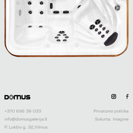
+370 656 39 033
Privatumo politika
info@domusgalerija.lt
Sukurta:
Imagine
P. Lukšio g. 32, Vilnius