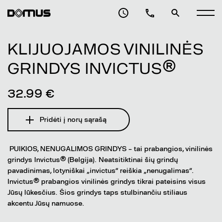
KLIJUOJAMOS VINILINĖS
GRINDYS INVICTUS®
32.99 €
Pridėti į norų sąrašą
PUIKIOS, NENUGALIMOS GRINDYS – tai prabangios, vinilinės
grindys Invictus® (Belgija). Neatsitiktinai šių grindų
pavadinimas, lotyniškai „invictus“ reiškia „nenugalimas“.
Invictus® prabangios vinilinės grindys tikrai pateisins visus
Jūsų lūkesčius. Šios grindys taps stulbinančiu stiliaus
akcentu Jūsų namuose.