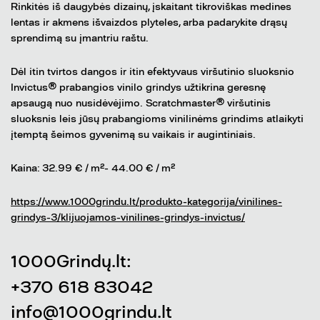
Rinkitės iš daugybės dizainų, įskaitant tikroviškas medines
lentas ir akmens išvaizdos plyteles, arba padarykite drąsų
sprendimą su įmantriu raštu.
Dėl itin tvirtos dangos ir itin efektyvaus viršutinio sluoksnio
Invictus® prabangios vinilo grindys užtikrina geresnę
apsaugą nuo nusidėvėjimo. Scratchmaster® viršutinis
sluoksnis leis jūsų prabangioms vinilinėms grindims atlaikyti
įtemptą šeimos gyvenimą su vaikais ir augintiniais.
Kaina: 32.99 € / m²- 44.00 € / m²
https://www.1000grindu.lt/produkto-kategorija/vinilines-
grindys-3/klijuojamos-vinilines-grindys-invictus/
1000Grindų.lt:
+370 618 83042
info@1000grindu.lt