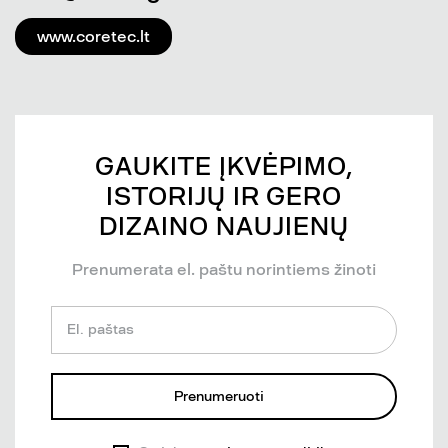
www.coretec.lt
GAUKITE ĮKVĖPIMO,
ISTORIJŲ IR GERO
DIZAINO NAUJIENŲ
Prenumerata el. paštu norintiems žinoti
El. paštas
Prenumeruoti