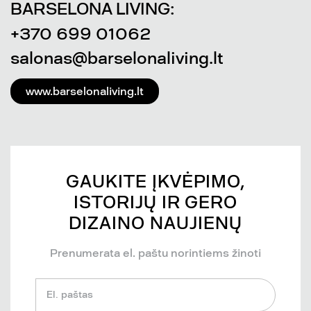
BARSELONA LIVING:
+370 699 01062
salonas@barselonaliving.lt
www.barselonaliving.lt
GAUKITE ĮKVĖPIMO,
ISTORIJŲ IR GERO
DIZAINO NAUJIENŲ
Prenumerata el. paštu norintiems žinoti
El. paštas