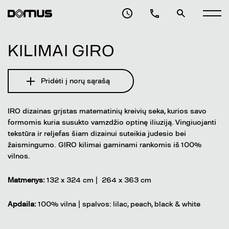
KILIMAI GIRO
Pridėti į norų sąrašą
IRO dizainas grįstas matematinių kreivių seka, kurios savo
formomis kuria susukto vamzdžio optinę iliuziją. Vingiuojanti
tekstūra ir reljefas šiam dizainui suteikia judesio bei
žaismingumo. GIRO kilimai gaminami rankomis iš 100%
vilnos.
Matmenys:
132 x 324 cm | 264 x 363 cm
Apdaila:
100% vilna | spalvos: lilac, peach, black & white