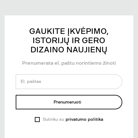
GAUKITE ĮKVĖPIMO,
ISTORIJŲ IR GERO
DIZAINO NAUJIENŲ
Prenumerata el. paštu norintiems žinoti
El. paštas
Prenumeruoti
Sutinku su
privatumo politika