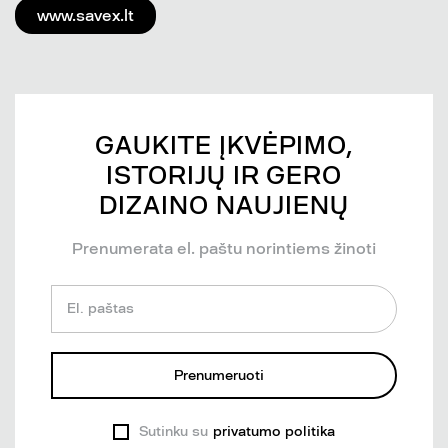
www.savex.lt
GAUKITE ĮKVĖPIMO,
ISTORIJŲ IR GERO
DIZAINO NAUJIENŲ
Prenumerata el. paštu norintiems žinoti
El. paštas
Prenumeruoti
Sutinku su
privatumo politika