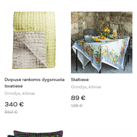
Dvipusė rankomis dygsniuota
Staltiesė
lovatiesė
Grindys, kilimai
Grindys, kilimai
89 €
340 €
128 €
852 €