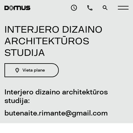
DOVANŲ ČEKIS
PLANAS
INTERJERO DIZAINO
VERSLO CENTRAS
ARCHITEKTŪROS
PASLAUGOS
STUDIJA
ARCHITEKTAI
Vieta plane
APIE DOMUS GALERIJĄ
Interjero dizaino architektūros
KONTAKTAI
studija:
butenaite.rimante@gmail.com