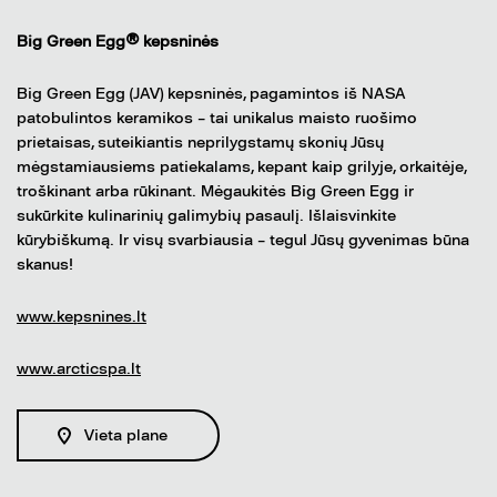
Big Green Egg® kepsninės
Big Green Egg (JAV) kepsninės, pagamintos iš NASA
patobulintos keramikos – tai unikalus maisto ruošimo
prietaisas, suteikiantis neprilygstamų skonių Jūsų
mėgstamiausiems patiekalams, kepant kaip grilyje, orkaitėje,
troškinant arba rūkinant. Mėgaukitės Big Green Egg ir
sukūrkite kulinarinių galimybių pasaulį. Išlaisvinkite
kūrybiškumą. Ir visų svarbiausia – tegul Jūsų gyvenimas būna
skanus!
www.kepsnines.lt
www.arcticspa.lt
Vieta plane