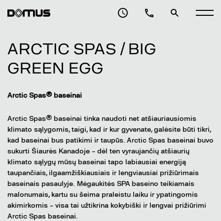
ARCTIC SPAS / BIG
GREEN EGG
Arctic Spas® baseinai
Arctic Spas® baseinai tinka naudoti net atšiauriausiomis
klimato sąlygomis, taigi, kad ir kur gyvenate, galėsite būti tikri,
kad baseinai bus patikimi ir taupūs. Arctic Spas baseinai buvo
sukurti Šiaurės Kanadoje – dėl ten vyraujančių atšiaurių
klimato sąlygų mūsų baseinai tapo labiausiai energiją
taupančiais, ilgaamžiškiausiais ir lengviausiai prižiūrimais
baseinais pasaulyje. Mėgaukitės SPA baseino teikiamais
malonumais, kartu su šeima praleistu laiku ir ypatingomis
akimirkomis – visa tai užtikrina kokybiški ir lengvai prižiūrimi
Arctic Spas baseinai.