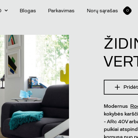
0
Blogas
Parkavimas
Norų sąrašas
0
ŽID
VER
Pridėt
Modernus
Ro
kokybės karšči
- ARc 40V arba
puikiai atspind
korpusą nuo pe