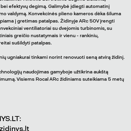
ų bei efektyvų degimą. Galimybė įdiegti automatinį
mo valdymą. Konvekcinės plieno kameros dėka šiluma
eipiama į gretimas patalpas. Židinyje ARc 50V įrengti
onvekciniai ventiliatoriai su dvejomis turbinomis, su
niais greičio nustatymais ir vienu - rankiniu,
eitai sušildyti patalpas.
ių ugniakurai tinkami norint renovuoti seną atvirą židinį.
echnologijų naudojimas gamyboje užtikrina aukštą
ikimumą. Visiems Rocal ARc židiniams suteikiama 5 metų
YS.LT:
idinys.lt