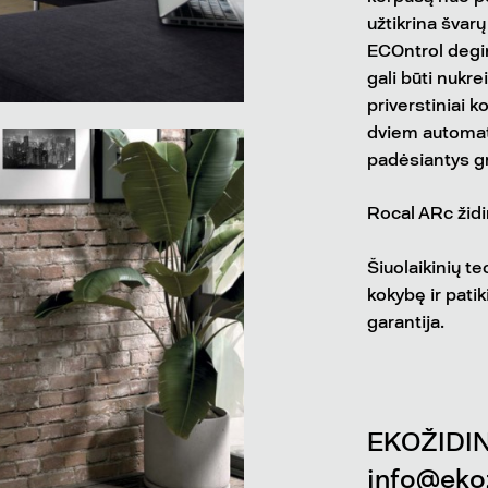
užtikrina švar
ECOntrol degi
gali būti nukr
priverstiniai k
dviem automati
padėsiantys gr
Rocal ARc židin
Šiuolaikinių t
kokybę ir pat
garantija.
EKOŽIDIN
info@ekoz