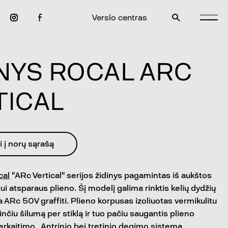
Verslo centras
INYS ROCAL ARC
TICAL
i į norų sąrašą
cal
"ARc Vertical" serijos židinys pagamintas iš aukštos
ui atsparaus plieno. Šį modelį galima rinktis kelių dydžių
 ARc 50V graffiti. Plieno korpusas izoliuotas vermikulitu
inčiu šilumą per stiklą ir tuo pačiu saugantis plieno
rkaitimo. Antrinio bei tretinio degimo sistema,