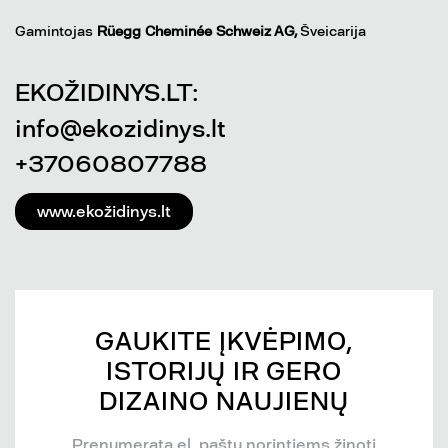
Gamintojas
Rüegg Cheminée Schweiz AG,
Šveicarija
EKOŽIDINYS.LT:
info@ekozidinys.lt
+37060807788
www.ekožidinys.lt
GAUKITE ĮKVĖPIMO,
ISTORIJŲ IR GERO
DIZAINO NAUJIENŲ
Prenumerata el. paštu norintiems žinoti