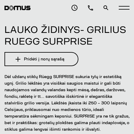
LAUKO ŽIDINYS- GRILIUS
RUEGG SURPRISE
Pridėti į norų sąrašą
Dėl uždarų stiklų Rüegg SURPRISE sukuria tylų ir estetišką
ugnį. Grilio lėkštės yra visiškai saugios maistui ir gali būti
naudojamos valandų valandas kepti mėsą, dešras, daržoves,
fondiu, rakletę ir tt... savotiška išskirtinė ir elegantiška
stalviršio grilio versija. Lėkštės įkaista iki 250 – 300 laipsnių
Celsijaus, priklausomai nuo medienos tūrio, ideali
temperatūra sėkmingam kepsniui. SURPRISE yra ne tik gražus,
bet ir praktiškas: grotelių plokštes galima plauti indaplovėje, o
stiklus galima lengvai išimti rankomis ir išvalyti.