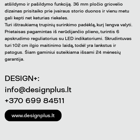
atšildymo ir pašildymo funkciją. 36 mm pločio griovelio
dizainas prisitaiko prie įvairaus storio duonos ir vienu metu
gali kepti net keturias riekeles.
Turi ištraukiamą trupinių surinkimo padėklą, kurį lengva valyti.
Prietaisas pagamintas iš nerūdijančio plieno, turintis 6
apskrudimo reguliatorius su LED indikatoriumi. Skrudintuvas
turi 102 cm ilgio maitinimo laidą, todėl yra lankstus ir
patogus. Šiam gaminiui suteikiama išsami 24 mėnesių
garantija.
DESIGN+:
info@designplus.lt
+370 699 84511
www.designplus.lt