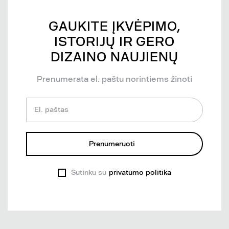
GAUKITE ĮKVĖPIMO,
ISTORIJŲ IR GERO
DIZAINO NAUJIENŲ
Prenumerata el. paštu norintiems žinoti
El. paštas
Prenumeruoti
Sutinku su
privatumo politika