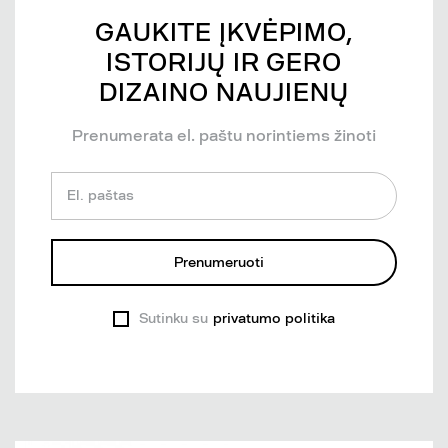
GAUKITE ĮKVĖPIMO,
ISTORIJŲ IR GERO
DIZAINO NAUJIENŲ
Prenumerata el. paštu norintiems žinoti
El. paštas
Prenumeruoti
Sutinku su
privatumo politika