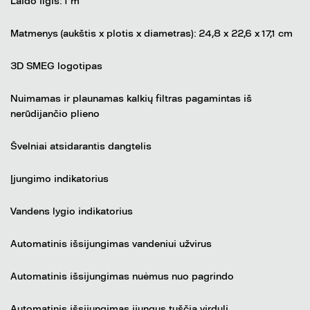
Laido ilgis: 1 m
Matmenys (aukštis x plotis x diametras): 24,8 x 22,6 x 17,1 cm
3D SMEG logotipas
Nuimamas ir plaunamas kalkių filtras pagamintas iš
nerūdijančio plieno
Švelniai atsidarantis dangtelis
Įjungimo indikatorius
Vandens lygio indikatorius
Automatinis išsijungimas vandeniui užvirus
Automatinis išsijungimas nuėmus nuo pagrindo
Automatinis išsijungimas įjungus tuščią virdulį