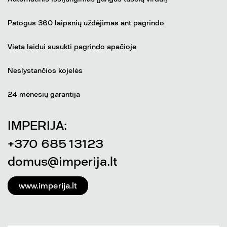
Patogus 360 laipsnių uždėjimas ant pagrindo
Vieta laidui susukti pagrindo apačioje
Neslystančios kojelės
24 mėnesių garantija
IMPERIJA:
+370 685 13123
domus@imperija.lt
www.imperija.lt