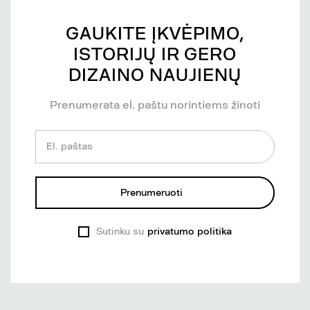
GAUKITE ĮKVĖPIMO,
ISTORIJŲ IR GERO
DIZAINO NAUJIENŲ
Prenumerata el. paštu norintiems žinoti
El. paštas
Prenumeruoti
Sutinku su
privatumo politika