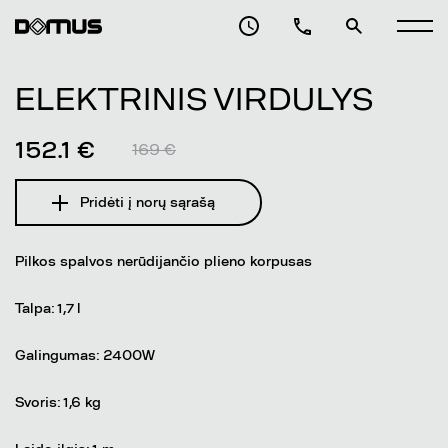
ELEKTRINIS VIRDULYS
152.1 €
169 €
Pridėti į norų sąrašą
Pilkos spalvos nerūdijančio plieno korpusas
Talpa: 1,7 l
Galingumas: 2400W
Svoris: 1,6 kg