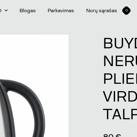
0
Blogas
Parkavimas
Norų sąrašas
0
BUY
NER
PLI
VIRD
TALP
80 €