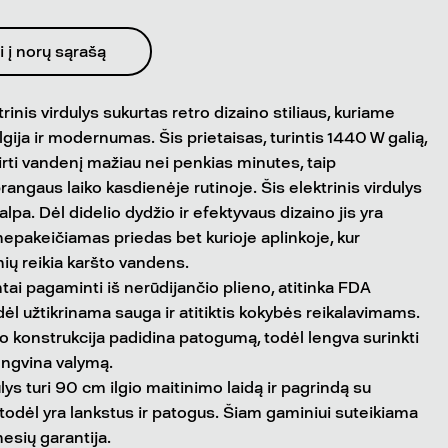
i į norų sąrašą
inis virdulys sukurtas retro dizaino stiliaus, kuriame
lgija ir modernumas. Šis prietaisas, turintis 1440 W galią,
virti vandenį mažiau nei penkias minutes, taip
angaus laiko kasdienėje rutinoje. Šis elektrinis virdulys
talpa. Dėl didelio dydžio ir efektyvaus dizaino jis yra
 nepakeičiamas priedas bet kurioje aplinkoje, kur
ių reikia karšto vandens.
ai pagaminti iš nerūdijančio plieno, atitinka FDA
dėl užtikrinama sauga ir atitiktis kokybės reikalavimams.
o konstrukcija padidina patogumą, todėl lengva surinkti
engvina valymą.
ulys turi 90 cm ilgio maitinimo laidą ir pagrindą su
 todėl yra lankstus ir patogus. Šiam gaminiui suteikiama
esių garantija.