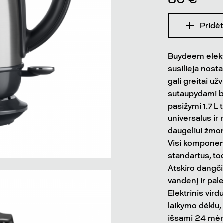
Pridėt
Buydeem elektr
susilieja nosta
gali greitai už
sutaupydami br
pasižymi 1.7 L 
universalus ir
daugeliui žmon
Visi komponent
standartus, to
Atskiro dangči
vandenį ir pal
Elektrinis vird
laikymo dėklu,
išsami 24 mėn