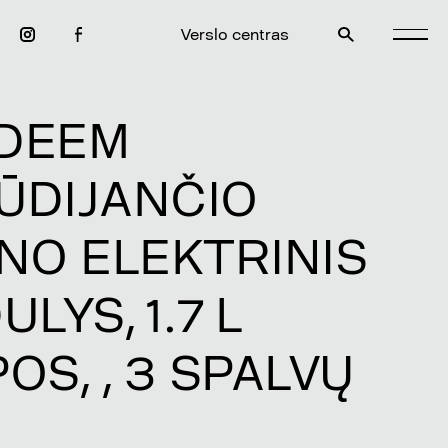
Verslo centras
DEEM
ŪDIJANČIO
ENO ELEKTRINIS
ULYS, 1.7 L
OS, , 3 SPALVŲ