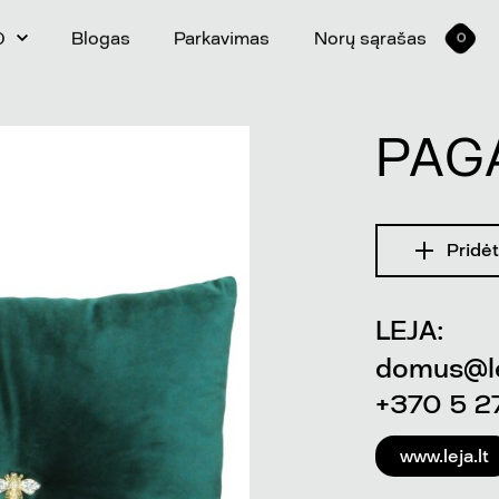
0
Blogas
Parkavimas
Norų sąrašas
0
PAG
Pridėt
LEJA:
domus@le
+370 5 2
www.leja.lt