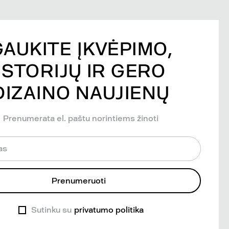
GAUKITE ĮKVĖPIMO,
ISTORIJŲ IR GERO
DIZAINO NAUJIENŲ
Prenumerata el. paštu norintiems žinoti
as
Prenumeruoti
Sutinku su
privatumo politika