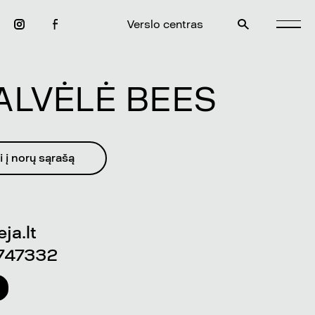
Verslo centras
ALVĖLĖ BEES
i į norų sąrašą
ja.lt
747332