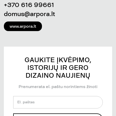
+370 616 99661
domus@arpora.lt
www.arpora.lt
GAUKITE ĮKVĖPIMO,
ISTORIJŲ IR GERO
DIZAINO NAUJIENŲ
Prenumerata el. paštu norintiems žinoti
El. paštas