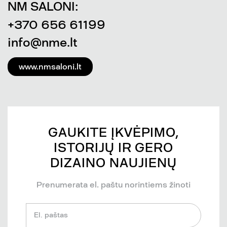
NM SALONI:
+370 656 61199
info@nme.lt
www.nmsaloni.lt
GAUKITE ĮKVĖPIMO,
ISTORIJŲ IR GERO
DIZAINO NAUJIENŲ
Prenumerata el. paštu norintiems žinoti
El. paštas