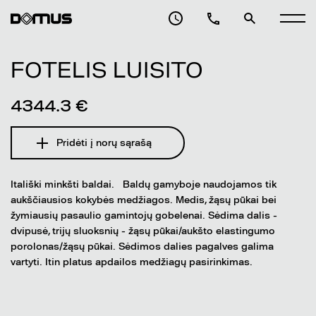
FOTELIS LUISITO
4344.3 €
Pridėti į norų sąrašą
Itališki minkšti baldai. Baldų gamyboje naudojamos tik
aukščiausios kokybės medžiagos. Medis, žąsų pūkai bei
žymiausių pasaulio gamintojų gobelenai. Sėdima dalis -
dvipusė, trijų sluoksnių - žąsų pūkai/aukšto elastingumo
porolonas/žąsų pūkai. Sėdimos dalies pagalves galima
vartyti. Itin platus apdailos medžiagų pasirinkimas.