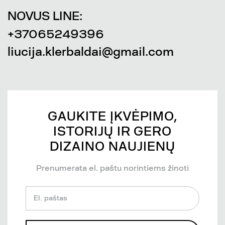
NOVUS LINE:
+37065249396
liucija.klerbaldai@gmail.com
GAUKITE ĮKVĖPIMO,
ISTORIJŲ IR GERO
DIZAINO NAUJIENŲ
Prenumerata el. paštu norintiems žinoti
El. paštas