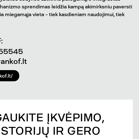
nizmo sprendimas leidžia kampą akimirksniu paversti
gia miegamąja vieta – tiek kasdieniam naudojimui, tiek
:
55545
ankof.lt
of.lt/
GAUKITE ĮKVĖPIMO,
ISTORIJŲ IR GERO