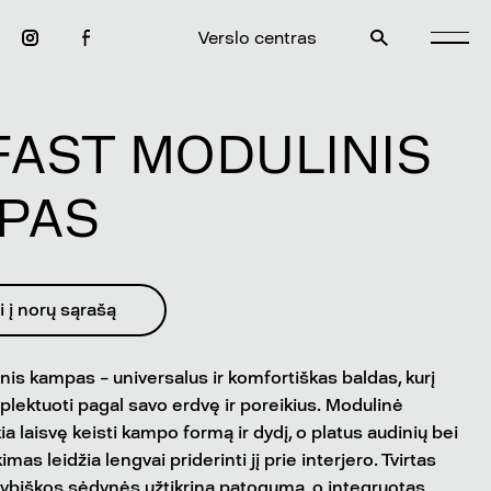
Verslo centras
FAST MODULINIS
PAS
i į norų sąrašą
nis kampas – universalus ir komfortiškas baldas, kurį
plektuoti pagal savo erdvę ir poreikius. Modulinė
a laisvę keisti kampo formą ir dydį, o platus audinių bei
imas leidžia lengvai priderinti jį prie interjero. Tvirtas
kybiškos sėdynės užtikrina patogumą, o integruotas