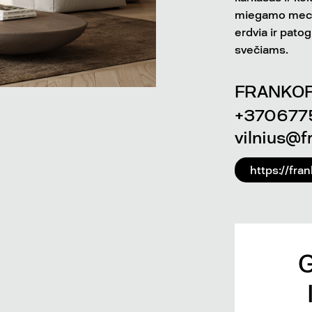
miegamo mecha
erdvia ir pato
svečiams.
FRANKOF
+370677
vilnius@fr
https://frank