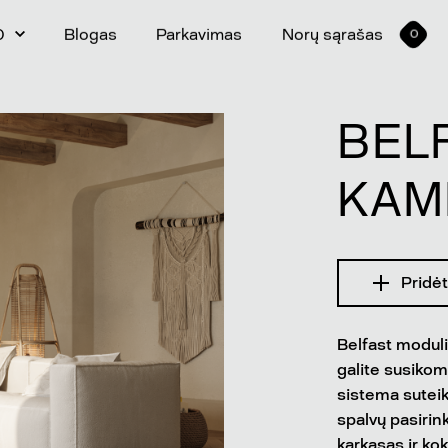
0
Blogas
Parkavimas
Norų sąrašas
0
BEL
KAM
Pridėt
Belfast moduli
galite susikom
sistema suteiki
spalvų pasirink
karkasas ir ko