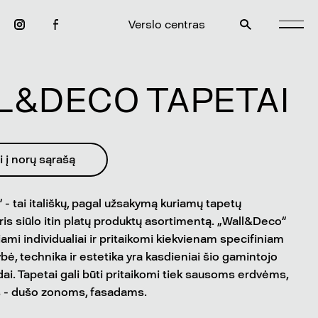
Verslo centras
L&DECO TAPETAI
i į norų sąrašą
tai itališkų, pagal užsakymą kuriamų tapetų
ris siūlo itin platų produktų asortimentą. „Wall&Deco“
iami individualiai ir pritaikomi kiekvienam specifiniam
bė, technika ir estetika yra kasdieniai šio gamintojo
dai. Tapetai gali būti pritaikomi tiek sausoms erdvėms,
 - dušo zonoms, fasadams.