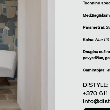
Techninė speci
Medžiagiškum
Parametrai:
Ga
Kaina:
Nuo 119
Daugiau sužinot
pavyzdžius, ga
Gamintojas:
W
DISTYLE:
+370 611
info@disty