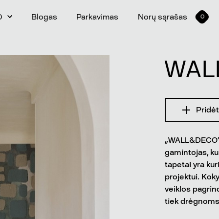
0
Blogas
Parkavimas
Norų sąrašas
0
WAL
Pridėt
„WALL&DECO“ - 
gamintojas, ku
tapetai yra kur
projektui. Koky
veiklos pagrin
tiek drėgnoms