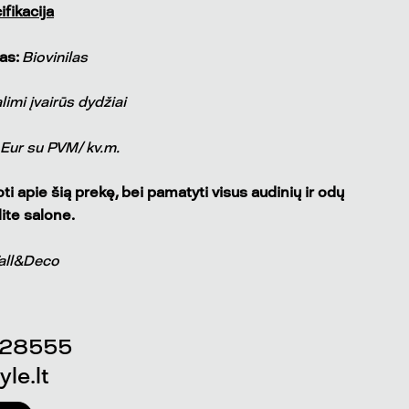
fikacija
as:
Biovinilas
limi įvairūs dydžiai
 Eur su PVM/ kv.m.
i apie šią prekę, bei pamatyti visus audinių ir odų
lite salone.
all&Deco
 28555
le.lt