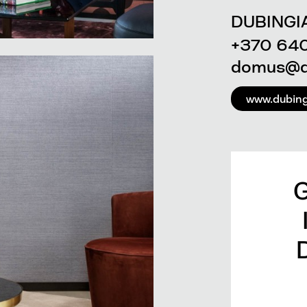
DUBINGIA
+370 64
domus@du
www.dubingi