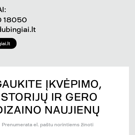
I:
0 18050
bingiai.lt
ai.lt
GAUKITE ĮKVĖPIMO,
ISTORIJŲ IR GERO
DIZAINO NAUJIENŲ
Prenumerata el. paštu norintiems žinoti