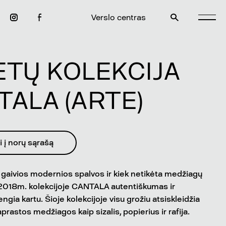
Verslo centras
ETŲ KOLEKCIJA
TALA (ARTE)
i į norų sąrašą
, gaivios modernios spalvos ir kiek netikėta medžiagų
018m. kolekcijoje CANTALA autentiškumas ir
gia kartu. Šioje kolekcijoje visu grožiu atsiskleidžia
paprastos medžiagos kaip sizalis, popierius ir rafija.