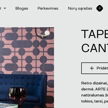
0
Blogas
Parkavimas
Norų sąrašas
0
TAP
CAN
Pridėt
Retro dizainai
dermė. ARTE 2
natūralumas žen
tokios, tarsi, 