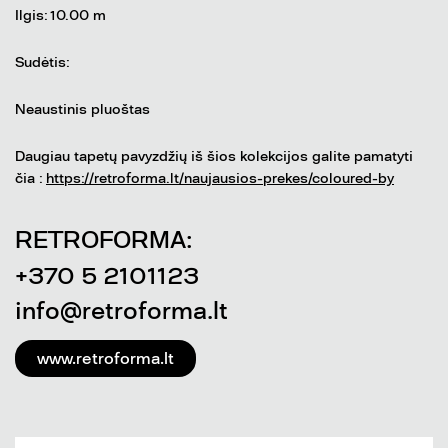
Ilgis: 10.00 m
Sudėtis:
Neaustinis pluoštas
Daugiau tapetų pavyzdžių iš šios kolekcijos galite pamatyti
čia :
https://retroforma.lt/naujausios-prekes/coloured-by
RETROFORMA:
+370 5 2101123
info@retroforma.lt
www.retroforma.lt