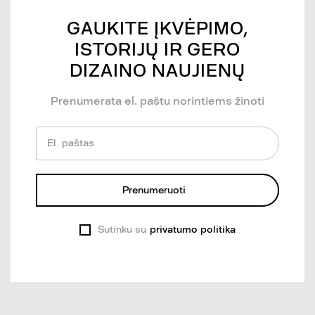
GAUKITE ĮKVĖPIMO,
ISTORIJŲ IR GERO
DIZAINO NAUJIENŲ
Prenumerata el. paštu norintiems žinoti
El. paštas
Prenumeruoti
Sutinku su
privatumo politika