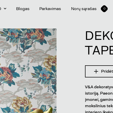
0
Blogas
Parkavimas
Norų sąrašas
0
DEK
TAP
Pridėt
V&A dekoratyvin
istoriją. Paeon
įmonei, gaminu
mokslinius teks
interjero įkvė