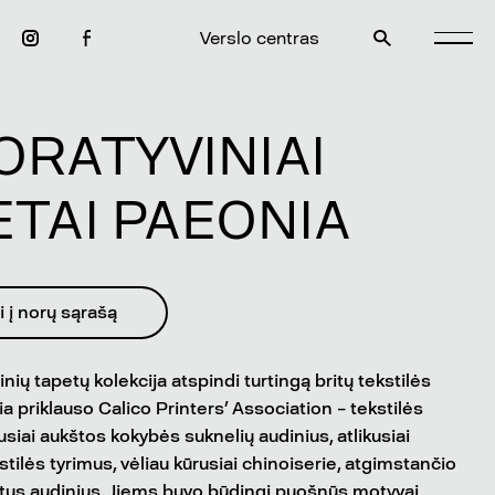
Verslo centras
ORATYVINIAI
ETAI PAEONIA
i į norų sąrašą
ių tapetų kolekcija atspindi turtingą britų tekstilės
ia priklauso Calico Printers’ Association – tekstilės
siai aukštos kokybės suknelių audinius, atlikusiai
tilės tyrimus, vėliau kūrusiai chinoiserie, atgimstančio
ptus audinius. Jiems buvo būdingi puošnūs motyvai,