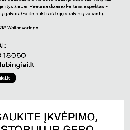
jantys žiedai. Paeonia dizaino kertinis aspektas –
 galvos. Galite rinktis iš trijų spalvinių variantų.
838 Wallcoverings
I:
0 18050
bingiai.lt
ai.lt
GAUKITE ĮKVĖPIMO,
ISTORIJŲ IR GERO