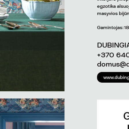
egzotika alsuo
masyvios bijūnų
Gamintojas: 1
DUBINGIA
+370 64
domus@du
www.dubingi