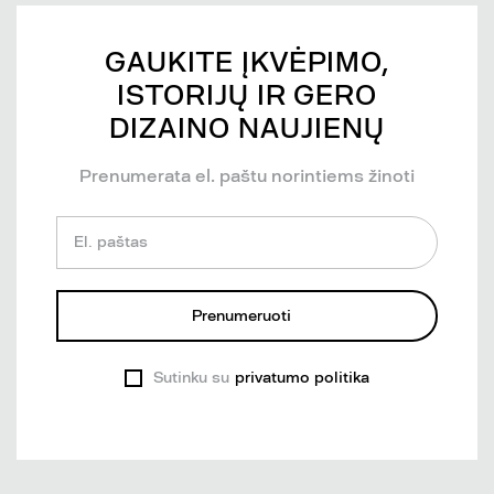
GAUKITE ĮKVĖPIMO,
ISTORIJŲ IR GERO
DIZAINO NAUJIENŲ
Prenumerata el. paštu norintiems žinoti
El. paštas
Prenumeruoti
Sutinku su
privatumo politika