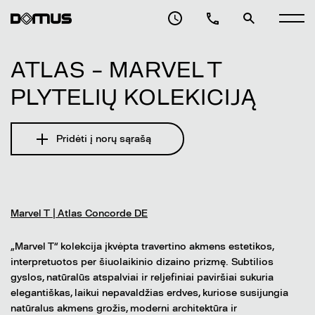
ATLAS – MARVEL T
PLYTELIŲ KOLEKICIJĄ
Pridėti į norų sąrašą
Marvel T | Atlas Concorde DE
„Marvel T“ kolekcija įkvėpta travertino akmens estetikos,
interpretuotos per šiuolaikinio dizaino prizmę. Subtilios
gyslos, natūralūs atspalviai ir reljefiniai paviršiai sukuria
elegantiškas, laikui nepavaldžias erdves, kuriose susijungia
natūralus akmens grožis, moderni architektūra ir