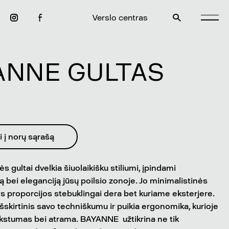
Verslo centras
ANNE GULTAS
i į norų sąrašą
 gultai dvelkia šiuolaikišku stiliumi, įpindami
ą bei eleganciją jūsų poilsio zonoje. Jo minimalistinės
los proporcijos stebuklingai dera bet kuriame eksterjere.
išskirtinis savo techniškumu ir puikia ergonomika, kurioje
kstumas bei atrama. BAYANNE užtikrina ne tik