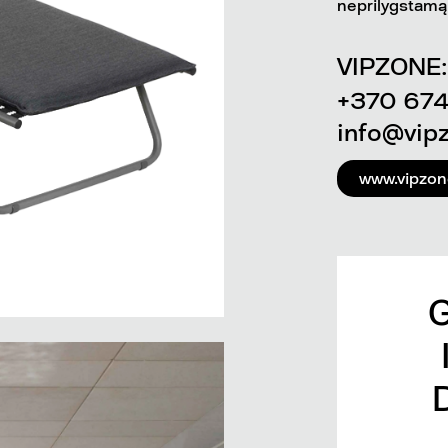
neprilygstamą 
VIPZONE:
+370 67
info@vipz
www.vipzone