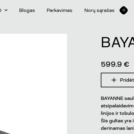
0
Blogas
Parkavimas
Norų sąrašas
0
BAY
599.9 €
Pridėt
BAYANNE saulės
atsipalaidavim
linijos ir tobu
Šis gultas yra 
derinamas lan