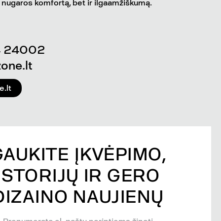
nugaros komfortą, bet ir ilgaamžiškumą.
4 24002
one.lt
.lt
GAUKITE ĮKVĖPIMO,
ISTORIJŲ IR GERO
DIZAINO NAUJIENŲ