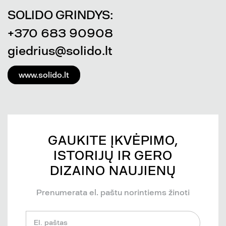
SOLIDO GRINDYS:
+370 683 90908
giedrius@solido.lt
www.solido.lt
GAUKITE ĮKVĖPIMO,
ISTORIJŲ IR GERO
DIZAINO NAUJIENŲ
Prenumerata el. paštu norintiems žinoti
El. paštas