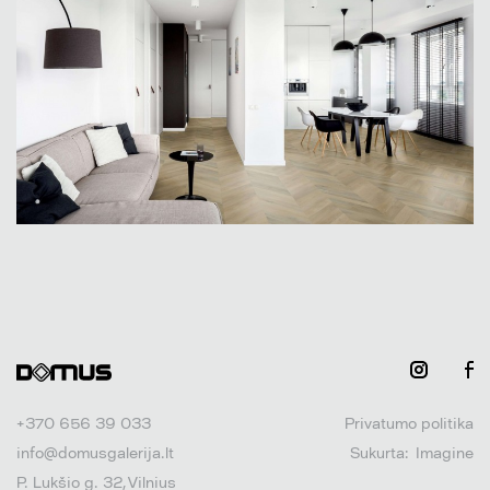
+370 656 39 033
Privatumo politika
info@domusgalerija.lt
Sukurta:
Imagine
P. Lukšio g. 32, Vilnius