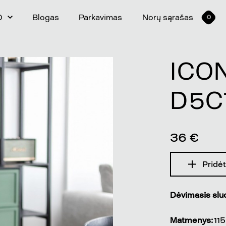
0
Blogas
Parkavimas
Norų sąrašas
0
ICO
D5C
36 €
Pridėt
Dėvimasis slu
Matmenys:
11