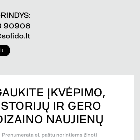
RINDYS:
3 90908
solido.lt
lt
GAUKITE ĮKVĖPIMO,
ISTORIJŲ IR GERO
DIZAINO NAUJIENŲ
Prenumerata el. paštu norintiems žinoti