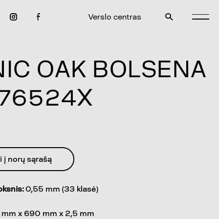
Verslo centras
NIC OAK BOLSENA
76524X
i į norų sąrašą
oksnis:
0,55 mm (33 klasė)
5 mm x 690 mm x 2,5 mm