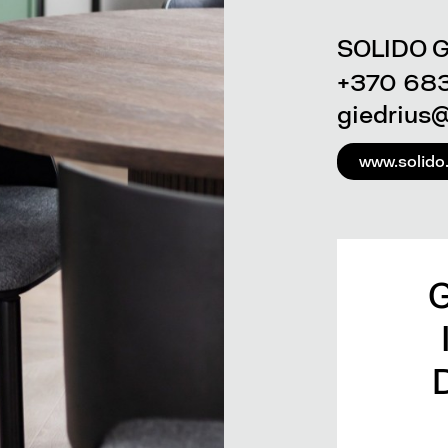
SOLIDO G
+370 68
giedrius@
www.solido.