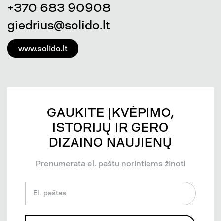
+370 683 90908
giedrius@solido.lt
www.solido.lt
GAUKITE ĮKVĖPIMO,
ISTORIJŲ IR GERO
DIZAINO NAUJIENŲ
Prenumerata el. paštu norintiems žinoti
El. paštas