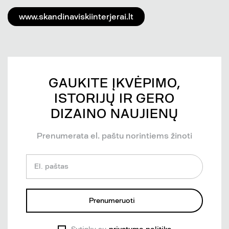
www.skandinaviskiinterjerai.lt
GAUKITE ĮKVĖPIMO,
ISTORIJŲ IR GERO
DIZAINO NAUJIENŲ
Prenumerata el. paštu norintiems žinoti
El. paštas
Prenumeruoti