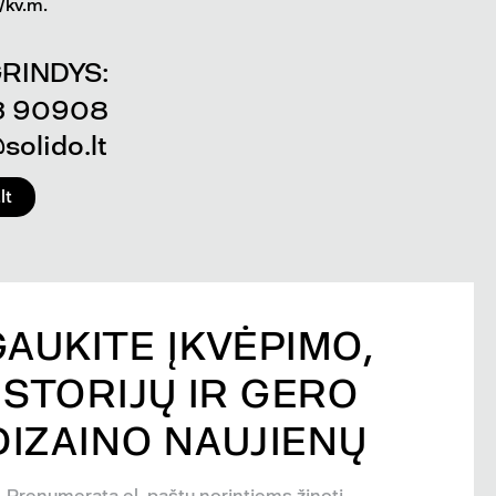
kv.m.
RINDYS:
3 90908
solido.lt
lt
GAUKITE ĮKVĖPIMO,
ISTORIJŲ IR GERO
DIZAINO NAUJIENŲ
Prenumerata el. paštu norintiems žinoti