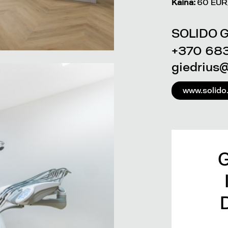
Kaina:
60 EUR/
SOLIDO G
+370 68
giedrius@
www.solido.