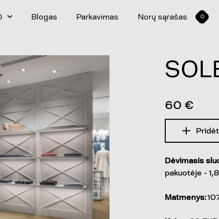
0
Blogas
Parkavimas
Norų sąrašas
0
SOL
60 €
Pridėt
Dėvimasis slu
pakuotėje - 1
Matmenys:
107