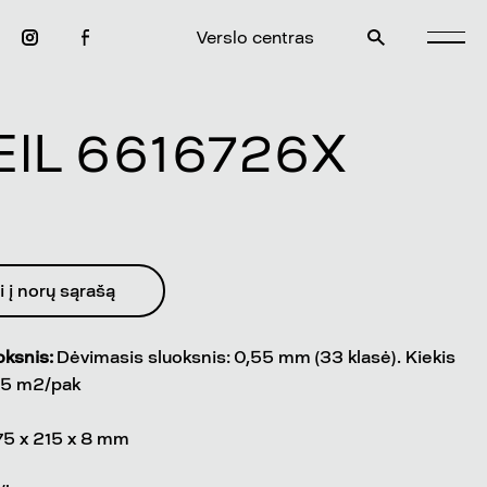
Verslo centras
EIL 6616726X
i į norų sąrašą
oksnis:
Dėvimasis sluoksnis: 0,55 mm (33 klasė). Kiekis
,85 m2/pak
5 x 215 x 8 mm