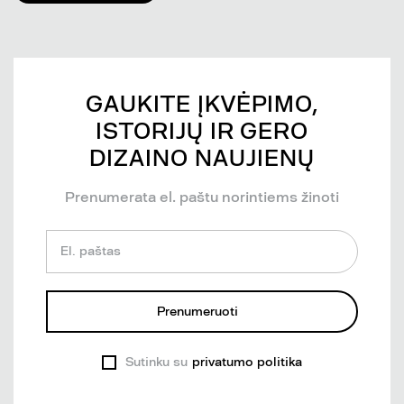
GAUKITE ĮKVĖPIMO,
ISTORIJŲ IR GERO
DIZAINO NAUJIENŲ
Prenumerata el. paštu norintiems žinoti
El. paštas
Prenumeruoti
Sutinku su
privatumo politika