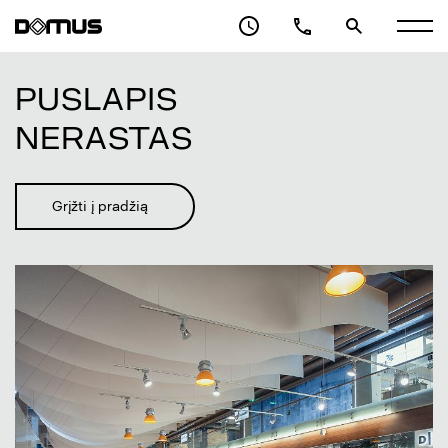
VERSLO CENTRAS
PASLAUGOS
PUSLAPIS
ARCHITEKTAI
NERASTAS
APIE DOMUS GALERIJĄ
KONTAKTAI
Grįžti į pradžią