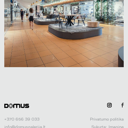
+370 656 39 033
Privatumo politika
info@domusgalerija.lt
Sukurta:
Imagine