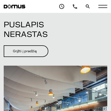
VERSLO CENTRAS
PASLAUGOS
PUSLAPIS
ARCHITEKTAI
NERASTAS
APIE DOMUS GALERIJĄ
KONTAKTAI
Grįžti į pradžią