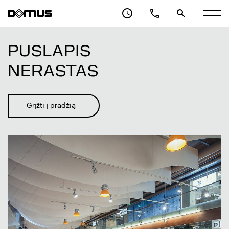
VERSLO CENTRAS
PASLAUGOS
PUSLAPIS
ARCHITEKTAI
NERASTAS
APIE DOMUS GALERIJĄ
KONTAKTAI
Grįžti į pradžią