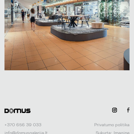
+370 656 39 033
Privatumo politika
info@domusgalerija.lt
Sukurta:
Imagine