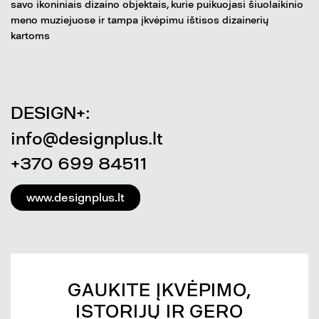
savo ikoniniais dizaino objektais, kurie puikuojasi šiuolaikinio
meno muziejuose ir tampa įkvėpimu ištisos dizainerių
kartoms
DESIGN+:
info@designplus.lt
+370 699 84511
www.designplus.lt
GAUKITE ĮKVĖPIMO,
ISTORIJŲ IR GERO