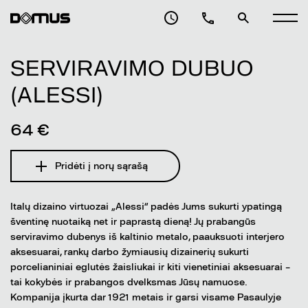
SERVIRAVIMO DUBUO
(ALESSI)
64 €
Pridėti į norų sąrašą
Italų dizaino virtuozai „Alessi“ padės Jums sukurti ypatingą
šventinę nuotaiką net ir paprastą dieną! Jų prabangūs
serviravimo dubenys iš kaltinio metalo, paauksuoti interjero
aksesuarai, rankų darbo žymiausių dizainerių sukurti
porcelianiniai eglutės žaisliukai ir kiti vienetiniai aksesuarai –
tai kokybės ir prabangos dvelksmas Jūsų namuose.
Kompanija įkurta dar 1921 metais ir garsi visame Pasaulyje