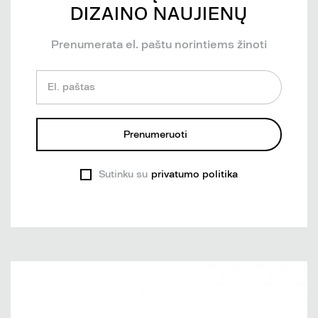
DIZAINO NAUJIENŲ
Prenumerata el. paštu norintiems žinoti
El. paštas
Prenumeruoti
Sutinku su
privatumo politika