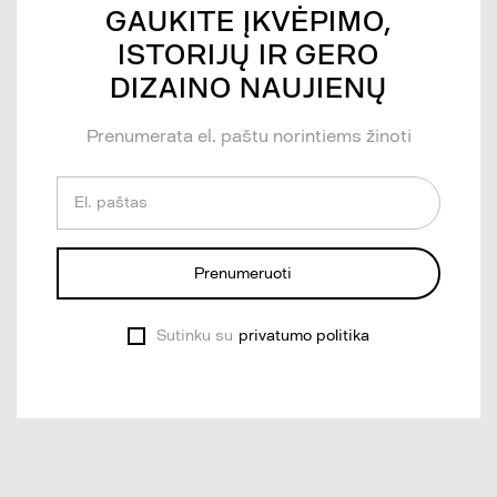
GAUKITE ĮKVĖPIMO,
ISTORIJŲ IR GERO
DIZAINO NAUJIENŲ
Prenumerata el. paštu norintiems žinoti
El. paštas
Prenumeruoti
Sutinku su
privatumo politika