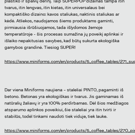
plastiko ir spalvų derinį. Taip SUPERPOP dizainas tampa itin
tvarus, itin lengvas, itin kietas, itin universalaus bei
kompaktiško dizaino: kavos staliukas, naktinis staliukas ar
kėdė. Atliekos, naudojamos šiems produktams gaminti,
pirmiausia išrūšiuojamos, tada išlydomos žemoje
temperatūroje - šis procesas sumažina jų poveikį aplinkai ir
išlaiko nepakitusias savybes, kad būtų sukurta ekologiška
gamybos grandinė. Tiesiog SUPER!
https://www.miniforms.com/en/products/5_coffee_tables/271_su
Dar viena Miniforms naujiena – staleliai PINTO, pagaminti iš
betono. Betonas yra ekologiškas ir tvarus. Jis gaminamas iš
natūralių žaliavų ir yra 100% perdirbamas. Dėl šios medžiagos
atsparumo aplinkos poveikiui, šie staleliai yra itin tvirti ir
stabilūs, todėl tinkami naudoti tiek viduje, tiek lauke.
https://www.miniforms.com/en/products/5_coffee_tables/270_pi