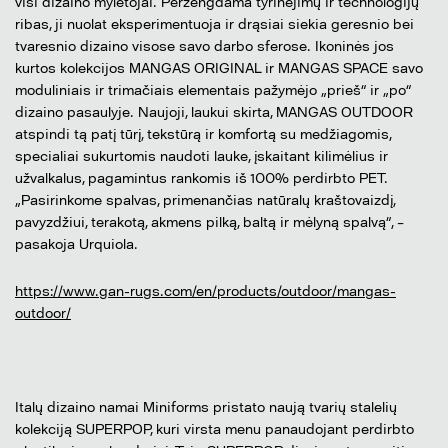
visi dizaino mylėtojai. Peržengdama tyrinėjimų ir technologijų
ribas, ji nuolat eksperimentuoja ir drąsiai siekia geresnio bei
tvaresnio dizaino visose savo darbo sferose. Ikoninės jos
kurtos kolekcijos MANGAS ORIGINAL ir MANGAS SPACE savo
moduliniais ir trimačiais elementais pažymėjo „prieš“ ir „po“
dizaino pasaulyje. Naujoji, laukui skirta, MANGAS OUTDOOR
atspindi tą patį tūrį, tekstūrą ir komfortą su medžiagomis,
specialiai sukurtomis naudoti lauke, įskaitant kilimėlius ir
užvalkalus, pagamintus rankomis iš 100% perdirbto PET.
„Pasirinkome spalvas, primenančias natūralų kraštovaizdį,
pavyzdžiui, terakotą, akmens pilką, baltą ir mėlyną spalvą“, –
pasakoja Urquiola.
https://www.gan-rugs.com/en/products/outdoor/mangas-
outdoor/
Italų dizaino namai Miniforms pristato naują tvarių stalelių
kolekciją SUPERPOP, kuri virsta menu panaudojant perdirbto