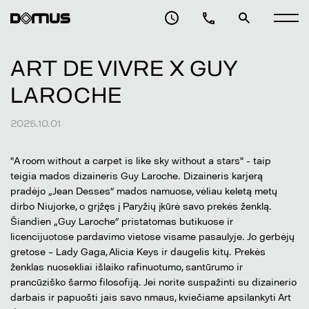
ART DE VIVRE X GUY
LAROCHE
2025.10.01
"A room without a carpet is like sky without a stars" - taip
teigia mados dizaineris Guy Laroche. Dizaineris karjerą
pradėjo „Jean Desses“ mados namuose, vėliau keletą metų
dirbo Niujorke, o grįžęs į Paryžių įkūrė savo prekės ženklą.
Šiandien „Guy Laroche“ pristatomas butikuose ir
licencijuotose pardavimo vietose visame pasaulyje. Jo gerbėjų
gretose – Lady Gaga, Alicia Keys ir daugelis kitų. Prekės
ženklas nuosekliai išlaiko rafinuotumo, santūrumo ir
prancūziško šarmo filosofiją. Jei norite suspažinti su dizainerio
darbais ir papuošti jais savo nmaus, kviečiame apsilankyti Art