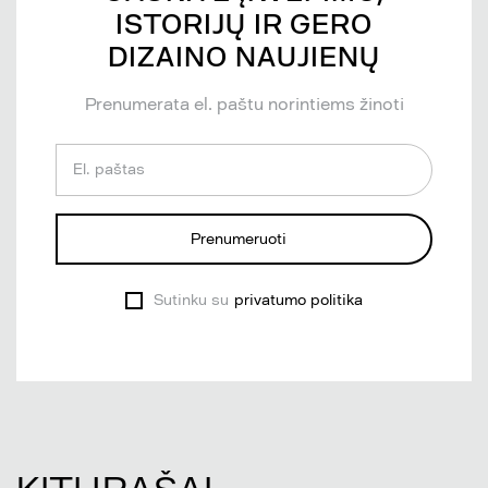
ISTORIJŲ IR GERO
DIZAINO NAUJIENŲ
Prenumerata el. paštu norintiems žinoti
El. paštas
Prenumeruoti
Sutinku su
privatumo politika