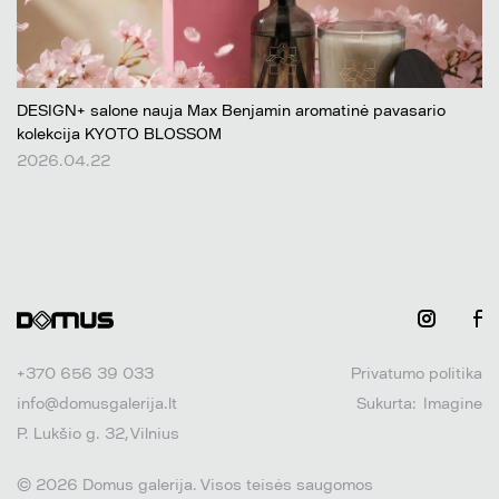
DESIGN+ salone nauja Max Benjamin aromatinė pavasario
kolekcija KYOTO BLOSSOM
2026.04.22
+370 656 39 033
Privatumo politika
info@domusgalerija.lt
Sukurta:
Imagine
P. Lukšio g. 32, Vilnius
© 2026 Domus galerija. Visos teisės saugomos