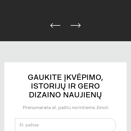
GAUKITE ĮKVĖPIMO,
ISTORIJŲ IR GERO
DIZAINO NAUJIENŲ
Prenumerata el. paštu norintiems žinoti
El. paštas