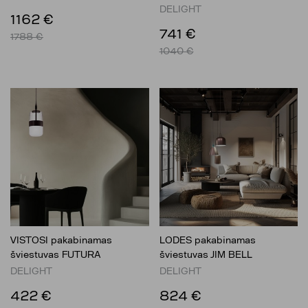
DELIGHT
1162 €
741 €
1788 €
1040 €
VISTOSI pakabinamas
LODES pakabinamas
šviestuvas FUTURA
šviestuvas JIM BELL
DELIGHT
DELIGHT
422 €
824 €