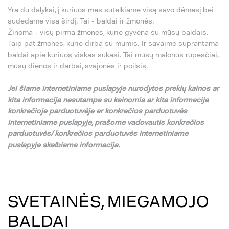
Yra du dalykai, į kuriuos mes sutelkiame visą savo dėmesį bei
sudedame visą širdį. Tai - baldai ir žmonės.
Žinoma - visų pirma žmonės, kurie gyvena su mūsų baldais.
Taip pat žmonės, kurie dirba su mumis. Ir savaime suprantama
baldai apie kuriuos viskas sukasi. Tai mūsų malonūs rūpesčiai,
mūsų dienos ir darbai, svajonės ir poilsis.
Jei
š
iame internetiniame puslapyje nurodytos preki
ų
kainos ar
kita informacija nesutampa su
kainomis ar kita informacija
konkre
č
ioje parduotuv
ė
je ar konkre
č
ios parduotuv
ė
s
internetiniame puslapyje,
pra
š
ome vadovautis konkre
č
ios
parduotuv
ė
s/ konkre
č
ios parduotuv
ė
s internetiniame
puslapyje skelbiama informacija.
SVETAINĖS, MIEGAMOJO
BALDAI