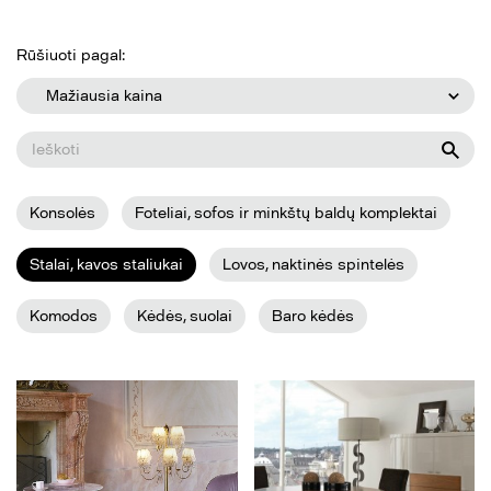
Rūšiuoti pagal:
Mažiausia kaina
Konsolės
Foteliai, sofos ir minkštų baldų komplektai
Stalai, kavos staliukai
Lovos, naktinės spintelės
Komodos
Kėdės, suolai
Baro kėdės