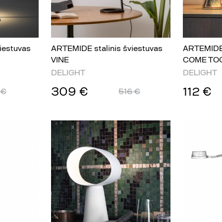
iestuvas
ARTEMIDE stalinis šviestuvas
ARTEMIDE 
VINE
COME TO
DELIGHT
DELIGHT
309 €
112 €
 €
516 €