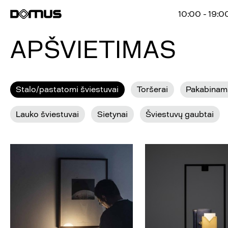
10:00 - 19:0
APŠVIETIMAS
Stalo/pastatomi šviestuvai
Toršerai
Pakabinami
Lauko šviestuvai
Sietynai
Šviestuvų gaubtai