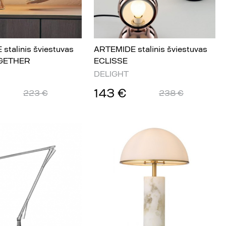
stalinis šviestuvas
ARTEMIDE stalinis šviestuvas
GETHER
ECLISSE
DELIGHT
143 €
223 €
238 €