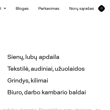
0
Blogas
Parkavimas
Norų sąrašas
0
Sienų, lubų apdaila
Tekstilė, audiniai, užuolaidos
Grindys, kilimai
Biuro, darbo kambario baldai
ir apdailos elementai. Elegantiškas namų interjeras – tai