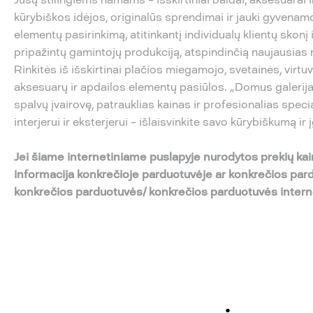
kūrybiškos idėjos, originalūs sprendimai ir jauki gyvenamo
elementų pasirinkimą, atitinkantį individualų klientų skon
pripažintų gamintojų produkciją, atspindinčią naujausias
Rinkitės iš išskirtinai plačios miegamojo, svetainės, virt
aksesuarų ir apdailos elementų pasiūlos. „Domus galerija“
spalvų įvairovę, patrauklias kainas ir profesionalias speci
interjerui ir eksterjerui – išlaisvinkite savo kūrybiškumą ir
Jei šiame internetiniame puslapyje nurodytos prekių kai
informacija konkrečioje parduotuvėje ar konkrečios pa
konkrečios parduotuvės/ konkrečios parduotuvės intern