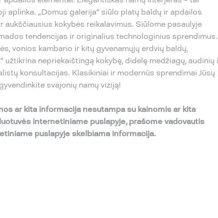
ji aplinka. „Domus galerija“ siūlo platų baldų ir apdailos
į ir aukščiausius kokybės reikalavimus. Siūlome pasaulyje
 mados tendencijas ir originalius technologinius sprendimus.
uvės, vonios kambario ir kitų gyvenamųjų erdvių baldų,
 užtikrina nepriekaištingą kokybę, didelę medžiagų, audinių i
alistų konsultacijas. Klasikiniai ir modernūs sprendimai Jūsų
 įgyvendinkite svajonių namų viziją!
nos ar kita informacija nesutampa su kainomis ar kita
rduotuvės internetiniame puslapyje, prašome vadovautis
etiniame puslapyje skelbiama informacija.