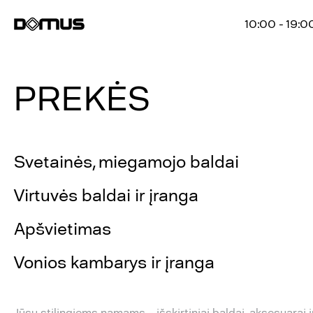
10:00 - 19:0
PREKĖS
Svetainės, miegamojo baldai
Virtuvės baldai ir įranga
Apšvietimas
Vonios kambarys ir įranga
Jūsų stilingiems namams – išskirtiniai baldai, aksesuarai 