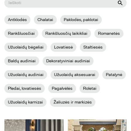
Antklodės
Chalatai
Paklodės, paklotai
Rankšluosčiai
Rankšluosčių laikikliai
Romanetės
Užuolaidų bėgeliai
Lovatiesė
Staltiesės
Baldų audiniai
Dekoratyviniai audiniai
Užuolaidų audiniai
Užuolaidų aksesuarai
Patalynė
Pledai, lovatiesės
Pagalvėlės
Roletai
Užuolaidų karnizai
Žaliuzės ir markizės