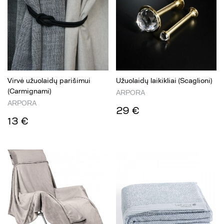
Virvė užuolaidų parišimui
Užuolaidų laikikliai (Scaglioni)
(Carmignami)
ARPORA
ARPORA
29 €
13 €