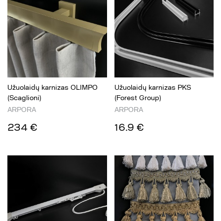
Užuolaidų karnizas OLIMPO
Užuolaidų karnizas PKS
(Scaglioni)
(Forest Group)
ARPORA
ARPORA
234 €
16.9 €