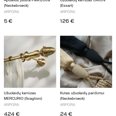
Apdailos juosta PMA 2009
Užuolaidų karnizas ORION
(Neckebroeck)
(Essart)
ARPORA
ARPORA
5 €
126 €
Užuolaidų karnizas
Kutas užuolaidų parišimui
MERCURIO (Scaglioni)
(Neckebroeck)
ARPORA
ARPORA
424 €
24 €