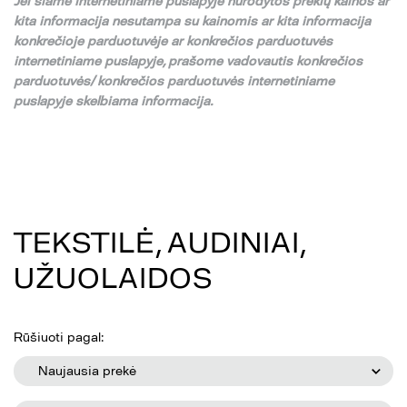
Jei
š
iame internetiniame puslapyje nurodytos preki
ų
kainos ar
kita informacija nesutampa su
kainomis ar kita informacija
konkre
č
ioje parduotuv
ė
je ar konkre
č
ios parduotuv
ė
s
internetiniame puslapyje,
pra
š
ome vadovautis konkre
č
ios
parduotuv
ė
s/ konkre
č
ios parduotuv
ė
s internetiniame
puslapyje skelbiama informacija.
TEKSTILĖ, AUDINIAI,
UŽUOLAIDOS
Rūšiuoti pagal:
Naujausia prekė