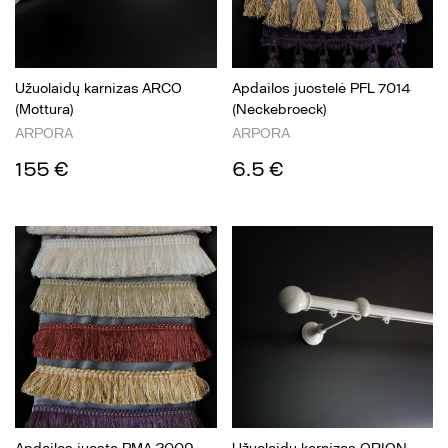
Užuolaidų karnizas ARCO
Apdailos juostelė PFL 7014
(Mottura)
(Neckebroeck)
ARPORA
ARPORA
155 €
6.5 €