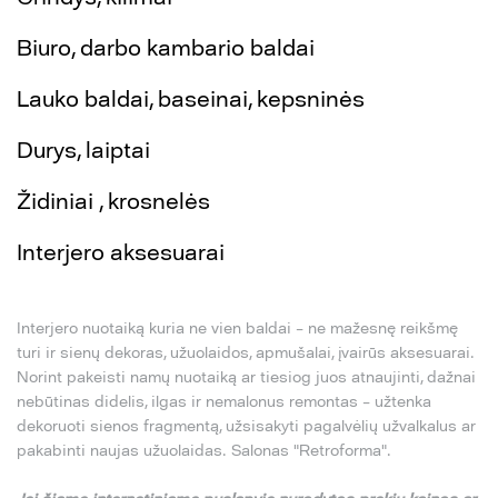
Biuro, darbo kambario baldai
Lauko baldai, baseinai, kepsninės
Durys, laiptai
Židiniai , krosnelės
Interjero aksesuarai
Interjero nuotaiką kuria ne vien baldai – ne mažesnę reikšmę
turi ir sienų dekoras, užuolaidos, apmušalai, įvairūs aksesuarai.
Norint pakeisti namų nuotaiką ar tiesiog juos atnaujinti, dažnai
nebūtinas didelis, ilgas ir nemalonus remontas – užtenka
dekoruoti sienos fragmentą, užsisakyti pagalvėlių užvalkalus ar
pakabinti naujas užuolaidas. Salonas "Retroforma".