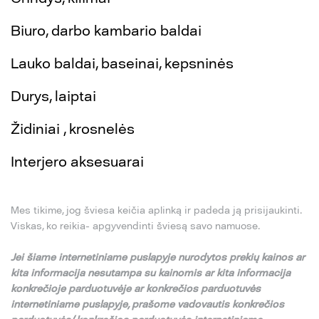
Biuro, darbo kambario baldai
Lauko baldai, baseinai, kepsninės
Durys, laiptai
Židiniai , krosnelės
Interjero aksesuarai
Mes tikime, jog šviesa keičia aplinką ir padeda ją prisijaukinti.
Viskas, ko reikia- apgyvendinti šviesą savo namuose.
Jei
š
iame internetiniame puslapyje nurodytos preki
ų
kainos ar
kita informacija nesutampa su
kainomis ar kita informacija
konkre
č
ioje parduotuv
ė
je ar konkre
č
ios parduotuv
ė
s
internetiniame puslapyje,
pra
š
ome vadovautis konkre
č
ios