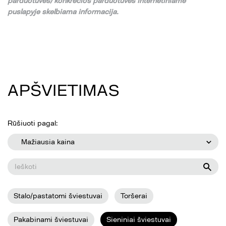
parduotuv
ė
s/ konkre
č
ios parduotuv
ė
s internetiniame
puslapyje skelbiama informacija.
APŠVIETIMAS
Rūšiuoti pagal:
Mažiausia kaina
Stalo/pastatomi šviestuvai
Toršerai
Pakabinami šviestuvai
Sieniniai šviestuvai