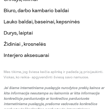
Biuro, darbo kambario baldai
Lauko baldai, baseinai, kepsninės
Durys, laiptai
Židiniai , krosnelės
Interjero aksesuarai
Mes tikime, jog šviesa keičia aplinką ir padeda ją prisijaukinti.
Viskas, ko reikia- apgyvendinti šviesą savo namuose.
Jei
š
iame internetiniame puslapyje nurodytos preki
ų
kainos ar
kita informacija nesutampa su
kainomis ar kita informacija
konkre
č
ioje parduotuv
ė
je ar konkre
č
ios parduotuv
ė
s
internetiniame puslapyje,
pra
š
ome vadovautis konkre
č
ios