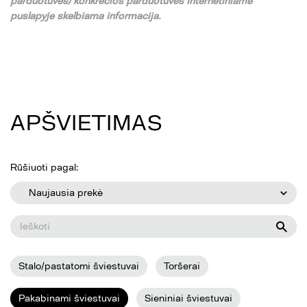
parduotuv
ė
s/ konkre
č
ios parduotuv
ė
s internetiniame
puslapyje skelbiama informacija.
APŠVIETIMAS
Rūšiuoti pagal:
Naujausia prekė
Stalo/pastatomi šviestuvai
Toršerai
Pakabinami šviestuvai
Sieniniai šviestuvai